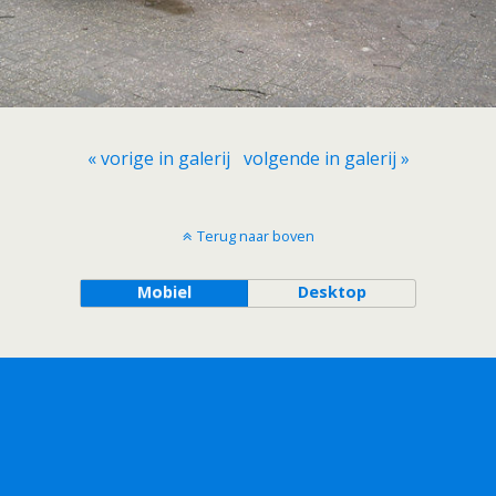
« vorige in galerij
volgende in galerij »
Terug naar boven
Mobiel
Desktop