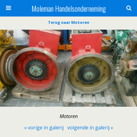
Moleman Handelsonderneming
Terug naar Motoren
Motoren
« vorige in galerij
volgende in galerij »