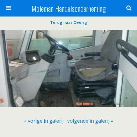
Moleman Handelsonderneming
Terug naar Overig
« vorige in galerij
volgende in galerij »