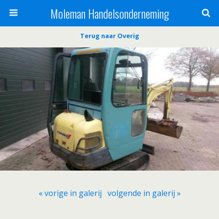
Moleman Handelsonderneming
Terug naar Overig
« vorige in galerij
volgende in galerij »