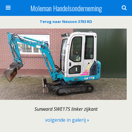
Moleman Handelsonderneming
Terug naar Neuson 3703 RD
Sunward SWE17S linker zijkant
volgende in galerij »