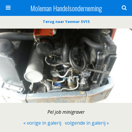
Moleman Handelsonderneming
Terug naar Yanmar SV15
Pel job minigraver
« vorige in galerij
volgende in galerij »