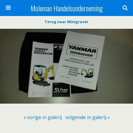
Moleman Handelsonderneming
Terug naar Minigraver
« vorige in galerij
volgende in galerij »