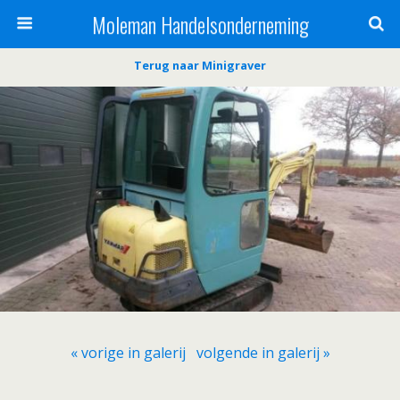
Moleman Handelsonderneming
Terug naar Minigraver
« vorige in galerij
volgende in galerij »