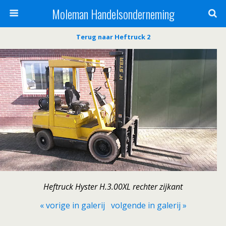
Moleman Handelsonderneming
Terug naar Heftruck 2
Heftruck Hyster H.3.00XL rechter zijkant
« vorige in galerij
volgende in galerij »