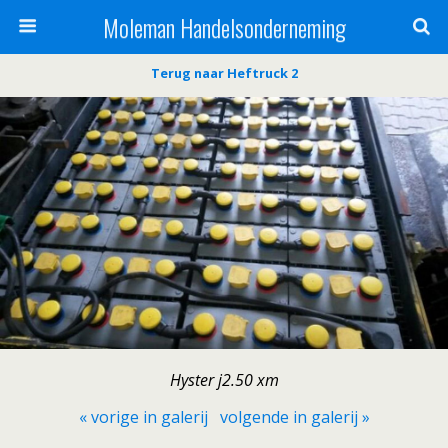
Moleman Handelsonderneming
Terug naar Heftruck 2
Hyster j2.50 xm
« vorige in galerij
volgende in galerij »