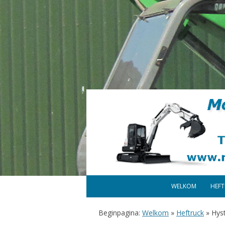
WELKOM
HEF
Beginpagina:
Welkom
»
Heftruck
»
Hys